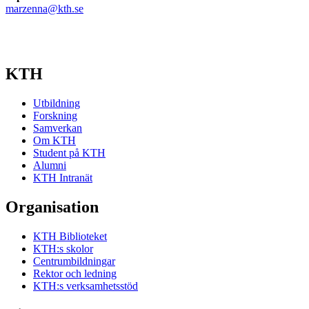
marzenna@kth.se
KTH
Utbildning
Forskning
Samverkan
Om KTH
Student på KTH
Alumni
KTH Intranät
Organisation
KTH Biblioteket
KTH:s skolor
Centrumbildningar
Rektor och ledning
KTH:s verksamhetsstöd