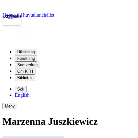
Hoppa till huvudinnehållet
Logga in
kth.se
Utbildning
Forskning
Samverkan
Om KTH
Bibliotek
Sök
English
Meny
Marzenna Juszkiewicz