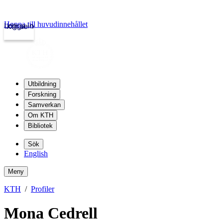
Hoppa till huvudinnehållet
Logga in
kth.se
Utbildning
Forskning
Samverkan
Om KTH
Bibliotek
Sök
English
Meny
KTH
Profiler
Mona Cedrell