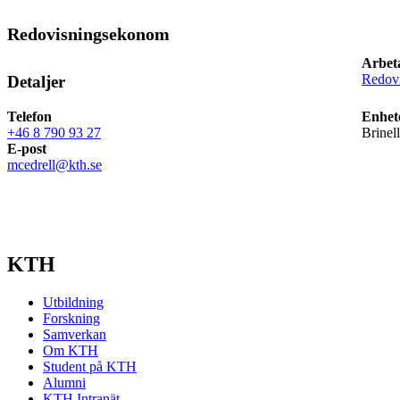
Redovisningsekonom
Arbet
Redov
Detaljer
Telefon
Enhet
+46 8 790 93 27
Brinel
E-post
mcedrell@kth.se
KTH
Utbildning
Forskning
Samverkan
Om KTH
Student på KTH
Alumni
KTH Intranät