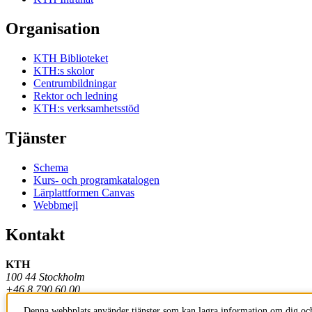
Organisation
KTH Biblioteket
KTH:s skolor
Centrumbildningar
Rektor och ledning
KTH:s verksamhetsstöd
Tjänster
Schema
Kurs- och programkatalogen
Lärplattformen Canvas
Webbmejl
Kontakt
KTH
100 44 Stockholm
+46 8 790 60 00
Denna webbplats använder tjänster som kan lagra information om dig och