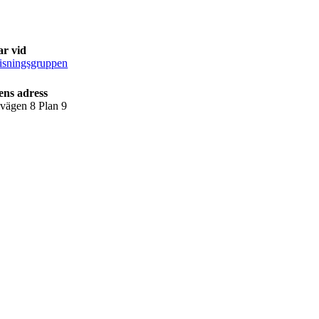
ar vid
isningsgruppen
ens adress
lvägen 8 Plan 9