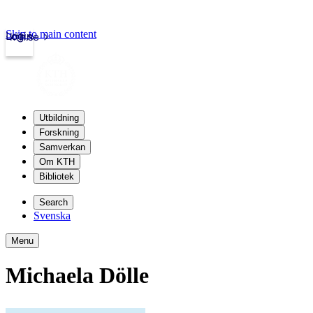
Skip to main content
Login
kth.se
Utbildning
Forskning
Samverkan
Om KTH
Bibliotek
Search
Svenska
Menu
Michaela Dölle