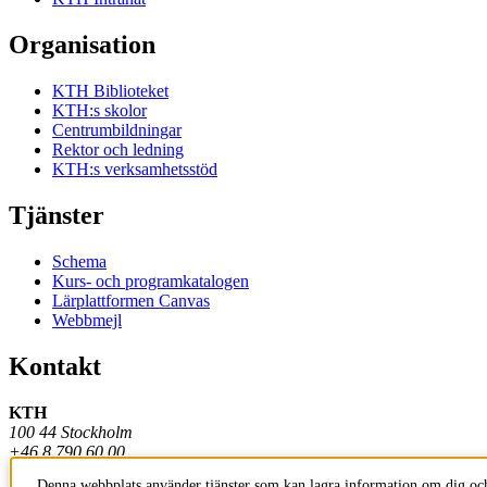
Organisation
KTH Biblioteket
KTH:s skolor
Centrumbildningar
Rektor och ledning
KTH:s verksamhetsstöd
Tjänster
Schema
Kurs- och programkatalogen
Lärplattformen Canvas
Webbmejl
Kontakt
KTH
100 44 Stockholm
+46 8 790 60 00
Denna webbplats använder tjänster som kan lagra information om dig och