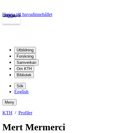
Hoppa till huvudinnehållet
Logga in
kth.se
Utbildning
Forskning
Samverkan
Om KTH
Bibliotek
Sök
English
Meny
KTH
Profiler
Mert Mermerci