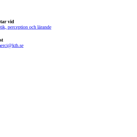
tar vid
ik, perception och lärande
st
erci@kth.se