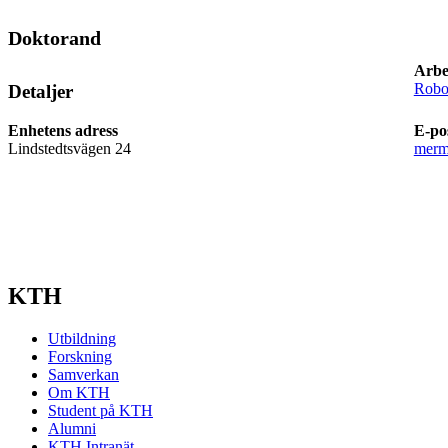
Doktorand
Arbe
Robot
Detaljer
Enhetens adress
E-po
Lindstedtsvägen 24
merm
KTH
Utbildning
Forskning
Samverkan
Om KTH
Student på KTH
Alumni
KTH Intranät