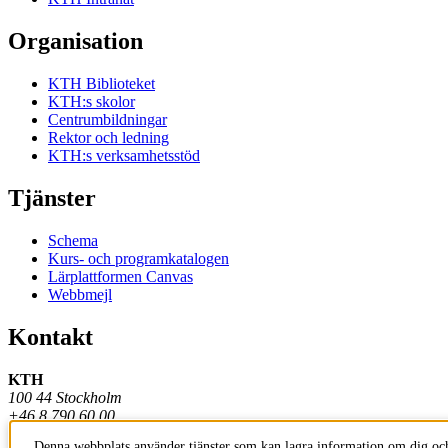
Organisation
KTH Biblioteket
KTH:s skolor
Centrumbildningar
Rektor och ledning
KTH:s verksamhetsstöd
Tjänster
Schema
Kurs- och programkatalogen
Lärplattformen Canvas
Webbmejl
Kontakt
KTH
100 44 Stockholm
+46 8 790 60 00
Denna webbplats använder tjänster som kan lagra information om dig och