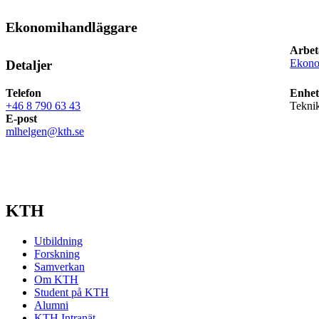
Ekonomihandläggare
Arbet
Ekon
Detaljer
Telefon
Enhet
+46 8 790 63 43
Tekni
E-post
mlhelgen@kth.se
KTH
Utbildning
Forskning
Samverkan
Om KTH
Student på KTH
Alumni
KTH Intranät