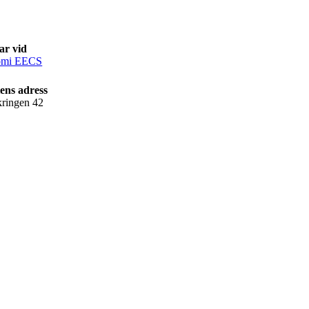
ar vid
omi EECS
ens adress
kringen 42