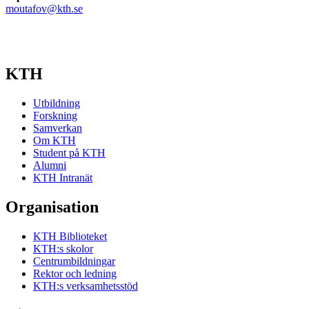
moutafov@kth.se
KTH
Utbildning
Forskning
Samverkan
Om KTH
Student på KTH
Alumni
KTH Intranät
Organisation
KTH Biblioteket
KTH:s skolor
Centrumbildningar
Rektor och ledning
KTH:s verksamhetsstöd