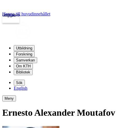
Hoppa till huvudinnehållet
Logga in
kth.se
Utbildning
Forskning
Samverkan
Om KTH
Bibliotek
Sök
English
Meny
Ernesto Alexander Moutafov