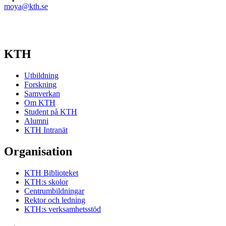
moya@kth.se
KTH
Utbildning
Forskning
Samverkan
Om KTH
Student på KTH
Alumni
KTH Intranät
Organisation
KTH Biblioteket
KTH:s skolor
Centrumbildningar
Rektor och ledning
KTH:s verksamhetsstöd