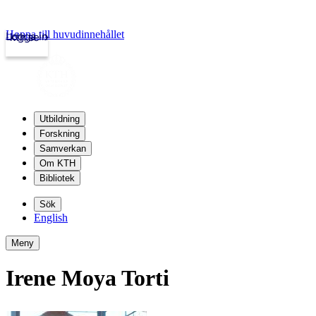
Hoppa till huvudinnehållet
Logga in
kth.se
Utbildning
Forskning
Samverkan
Om KTH
Bibliotek
Sök
English
Meny
Irene Moya Torti