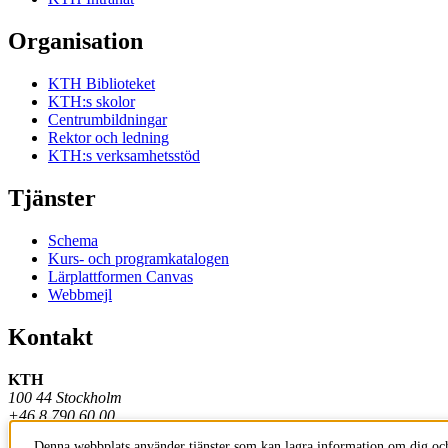
Organisation
KTH Biblioteket
KTH:s skolor
Centrumbildningar
Rektor och ledning
KTH:s verksamhetsstöd
Tjänster
Schema
Kurs- och programkatalogen
Lärplattformen Canvas
Webbmejl
Kontakt
KTH
100 44 Stockholm
+46 8 790 60 00
Denna webbplats använder tjänster som kan lagra information om dig och