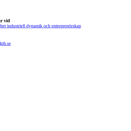
r vid
het industriell dynamik och entreprenörskap
th.se