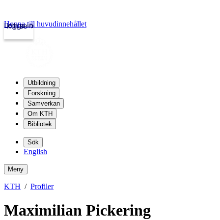
Hoppa till huvudinnehållet
Logga in
kth.se
Utbildning
Forskning
Samverkan
Om KTH
Bibliotek
Sök
English
Meny
KTH
Profiler
Maximilian Pickering