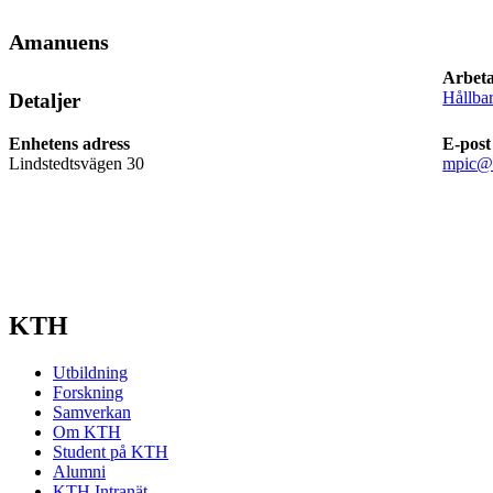
Amanuens
Arbeta
Hållbar
Detaljer
Enhetens adress
E-post
Lindstedtsvägen 30
mpic@k
KTH
Utbildning
Forskning
Samverkan
Om KTH
Student på KTH
Alumni
KTH Intranät