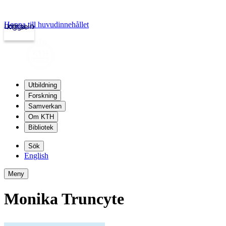
Hoppa till huvudinnehållet
Logga in
kth.se
Utbildning
Forskning
Samverkan
Om KTH
Bibliotek
Sök
English
Meny
Monika Truncyte