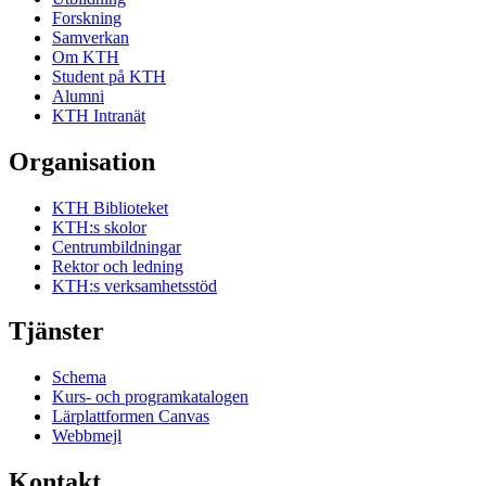
Forskning
Samverkan
Om KTH
Student på KTH
Alumni
KTH Intranät
Organisation
KTH Biblioteket
KTH:s skolor
Centrumbildningar
Rektor och ledning
KTH:s verksamhetsstöd
Tjänster
Schema
Kurs- och programkatalogen
Lärplattformen Canvas
Webbmejl
Kontakt