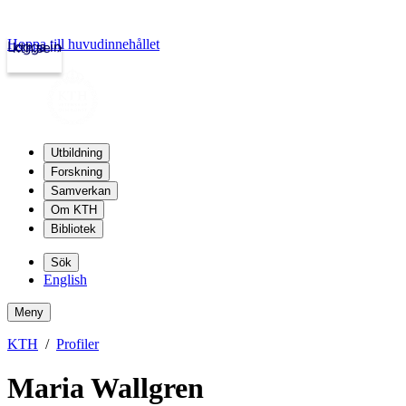
Hoppa till huvudinnehållet
Logga in
kth.se
Utbildning
Forskning
Samverkan
Om KTH
Bibliotek
Sök
English
Meny
KTH
Profiler
Maria Wallgren