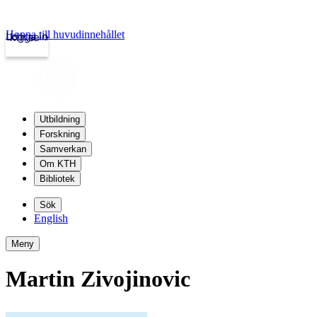
Hoppa till huvudinnehållet
Logga in
kth.se
Utbildning
Forskning
Samverkan
Om KTH
Bibliotek
Sök
English
Meny
Martin Zivojinovic