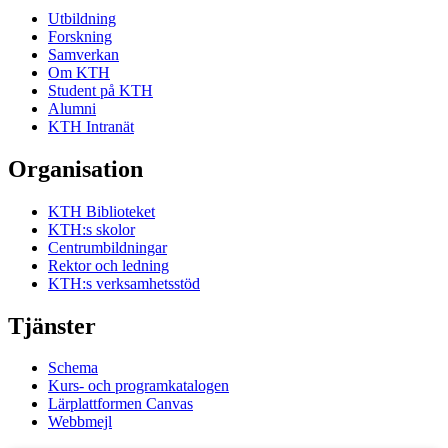
Utbildning
Forskning
Samverkan
Om KTH
Student på KTH
Alumni
KTH Intranät
Organisation
KTH Biblioteket
KTH:s skolor
Centrumbildningar
Rektor och ledning
KTH:s verksamhetsstöd
Tjänster
Schema
Kurs- och programkatalogen
Lärplattformen Canvas
Webbmejl