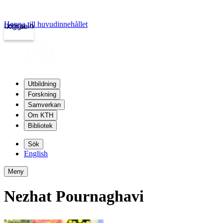
Hoppa till huvudinnehållet
Logga in
kth.se
Utbildning
Forskning
Samverkan
Om KTH
Bibliotek
Sök
English
Meny
Nezhat Pournaghavi