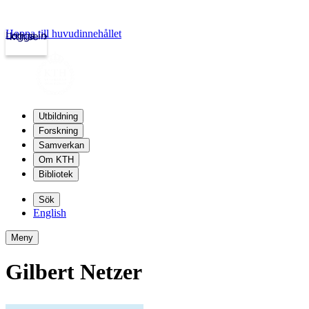
Hoppa till huvudinnehållet
Logga in
kth.se
Utbildning
Forskning
Samverkan
Om KTH
Bibliotek
Sök
English
Meny
Gilbert Netzer