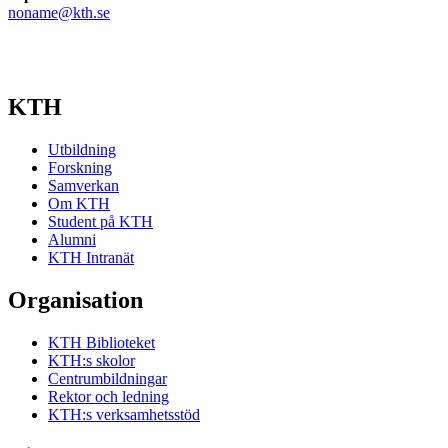
noname@kth.se
KTH
Utbildning
Forskning
Samverkan
Om KTH
Student på KTH
Alumni
KTH Intranät
Organisation
KTH Biblioteket
KTH:s skolor
Centrumbildningar
Rektor och ledning
KTH:s verksamhetsstöd