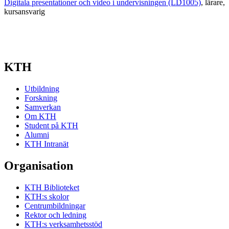
Digitala presentationer och video i undervisningen (LD1005)
, lärare
,
kursansvarig
KTH
Utbildning
Forskning
Samverkan
Om KTH
Student på KTH
Alumni
KTH Intranät
Organisation
KTH Biblioteket
KTH:s skolor
Centrumbildningar
Rektor och ledning
KTH:s verksamhetsstöd