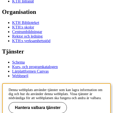
KTH Intranät
Organisation
KTH Biblioteket
KTH:s skolor
Centrumbildningar
Rektor och ledning
KTH:s verksamhetsstöd
Tjänster
Schema
Kurs- och programkatalogen
Lärplattformen Canvas
Webbmejl
Kontakt
Denna webbplats använder tjänster som kan lagra information om
dig och hur du använder denna webbplats. Vissa tjänster är
KTH
nödvändiga för att webbplatsen ska fungera och andra är valbara.
100 44 Stockholm
+46 8 790 60 00
Hantera valbara tjänster