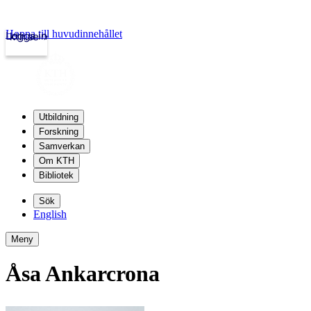
Hoppa till huvudinnehållet
Logga in
kth.se
Utbildning
Forskning
Samverkan
Om KTH
Bibliotek
Sök
English
Meny
Åsa Ankarcrona