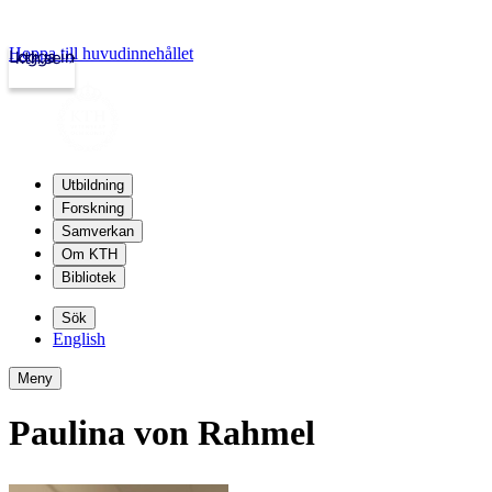
Hoppa till huvudinnehållet
Logga in
kth.se
Utbildning
Forskning
Samverkan
Om KTH
Bibliotek
Sök
English
Meny
Paulina von Rahmel