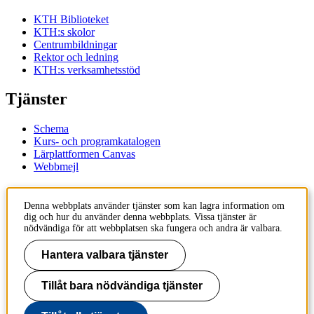
KTH Biblioteket
KTH:s skolor
Centrumbildningar
Rektor och ledning
KTH:s verksamhetsstöd
Tjänster
Schema
Kurs- och programkatalogen
Lärplattformen Canvas
Webbmejl
Kontakt
Denna webbplats använder tjänster som kan lagra information om
dig och hur du använder denna webbplats. Vissa tjänster är
KTH
nödvändiga för att webbplatsen ska fungera och andra är valbara.
100 44 Stockholm
+46 8 790 60 00
Hantera valbara tjänster
Kontakta KTH
Tillåt bara nödvändiga tjänster
Jobba på KTH
Press och media
Faktura och betalning KTH