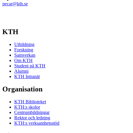
pecar@kth.se
KTH
Utbildning
Forskning
Samverkan
Om KTH
Student på KTH
Alumni
KTH Intranät
Organisation
KTH Biblioteket
KTH:s skolor
Centrumbildningar
Rektor och ledning
KTH:s verksamhetsstöd