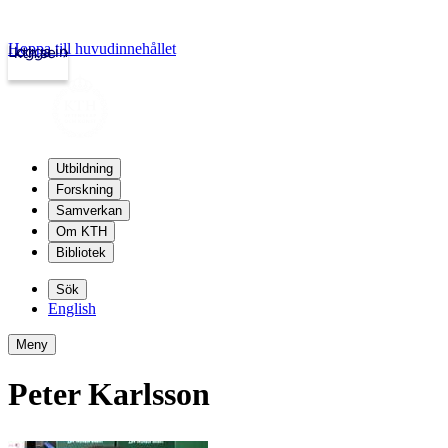
Hoppa till huvudinnehållet
Logga in
kth.se
Utbildning
Forskning
Samverkan
Om KTH
Bibliotek
Sök
English
Meny
Peter Karlsson