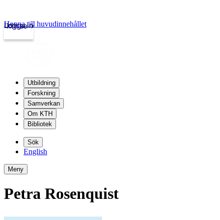
Hoppa till huvudinnehållet
Logga in
kth.se
Utbildning
Forskning
Samverkan
Om KTH
Bibliotek
Sök
English
Meny
Petra Rosenquist