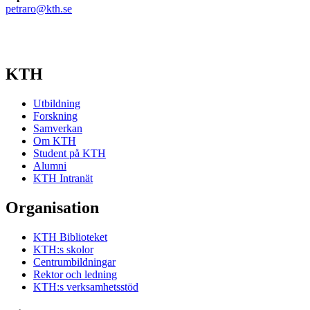
petraro@kth.se
KTH
Utbildning
Forskning
Samverkan
Om KTH
Student på KTH
Alumni
KTH Intranät
Organisation
KTH Biblioteket
KTH:s skolor
Centrumbildningar
Rektor och ledning
KTH:s verksamhetsstöd