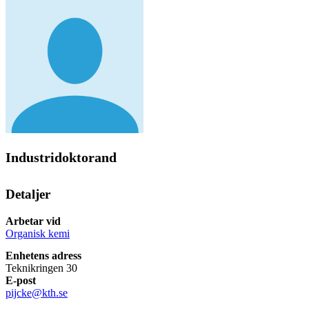
Industridoktorand
Detaljer
Arbetar vid
Organisk kemi
Enhetens adress
Teknikringen 30
E-post
pijcke@kth.se