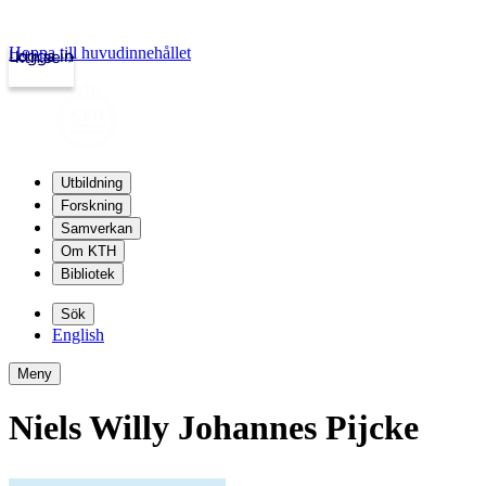
Hoppa till huvudinnehållet
Logga in
kth.se
Utbildning
Forskning
Samverkan
Om KTH
Bibliotek
Sök
English
Meny
Niels Willy Johannes Pijcke