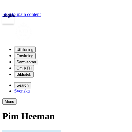
Skip to main content
Login
kth.se
Utbildning
Forskning
Samverkan
Om KTH
Bibliotek
Search
Svenska
Menu
Pim Heeman