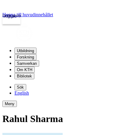
Hoppa till huvudinnehållet
Logga in
kth.se
Utbildning
Forskning
Samverkan
Om KTH
Bibliotek
Sök
English
Meny
Rahul Sharma