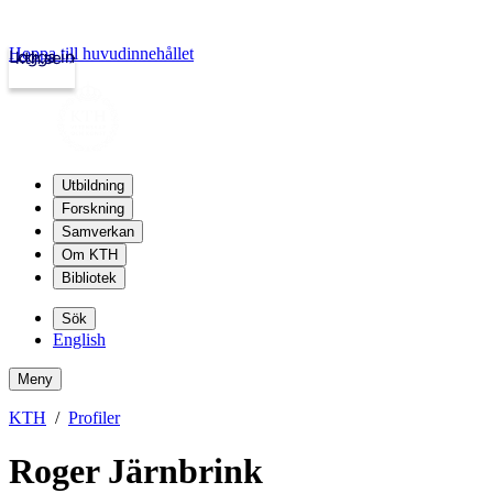
Hoppa till huvudinnehållet
Logga in
kth.se
Utbildning
Forskning
Samverkan
Om KTH
Bibliotek
Sök
English
Meny
KTH
Profiler
Roger Järnbrink