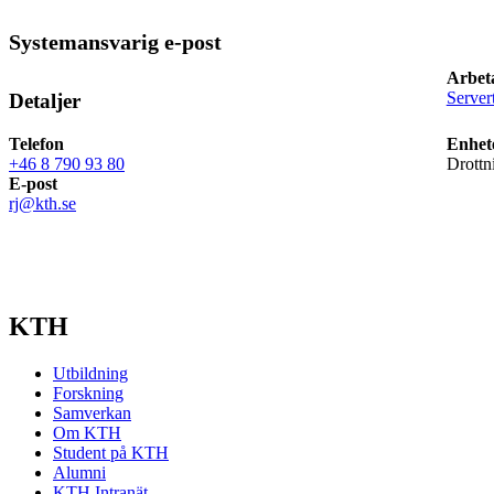
Systemansvarig e-post
Arbet
Servert
Detaljer
Telefon
Enhet
+46 8 790 93 80
Drottn
E-post
rj@kth.se
KTH
Utbildning
Forskning
Samverkan
Om KTH
Student på KTH
Alumni
KTH Intranät