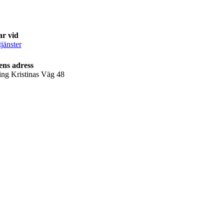
ar vid
jänster
ens adress
ing Kristinas Väg 48