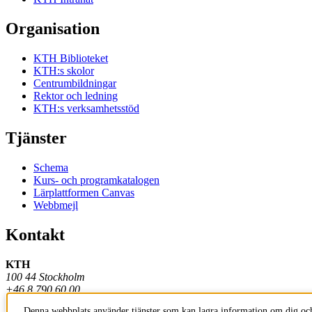
Organisation
KTH Biblioteket
KTH:s skolor
Centrumbildningar
Rektor och ledning
KTH:s verksamhetsstöd
Tjänster
Schema
Kurs- och programkatalogen
Lärplattformen Canvas
Webbmejl
Kontakt
KTH
100 44 Stockholm
+46 8 790 60 00
Denna webbplats använder tjänster som kan lagra information om dig och