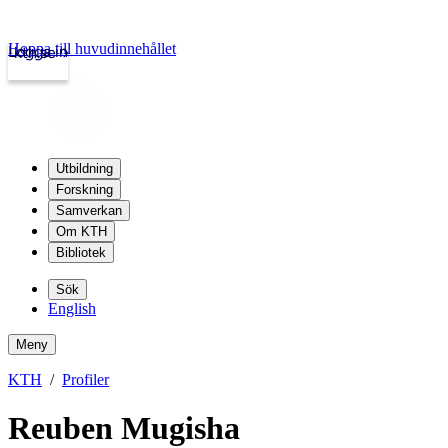
Hoppa till huvudinnehållet
Logga in
kth.se
Utbildning
Forskning
Samverkan
Om KTH
Bibliotek
Sök
English
Meny
KTH
Profiler
Reuben Mugisha