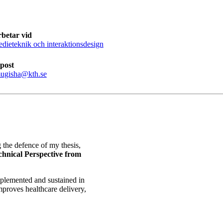
betar vid
dieteknik och interaktionsdesign
post
ugisha@kth.se
 the defence of my thesis,
echnical Perspective from
mplemented and sustained in
improves healthcare delivery,