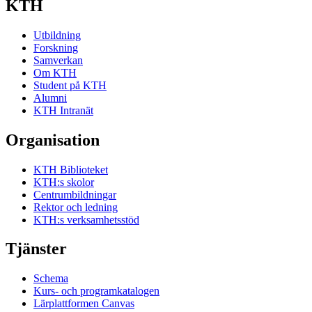
KTH
Utbildning
Forskning
Samverkan
Om KTH
Student på KTH
Alumni
KTH Intranät
Organisation
KTH Biblioteket
KTH:s skolor
Centrumbildningar
Rektor och ledning
KTH:s verksamhetsstöd
Tjänster
Schema
Kurs- och programkatalogen
Lärplattformen Canvas