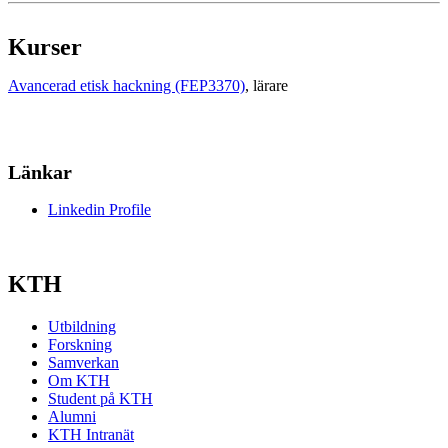
Kurser
Avancerad etisk hackning (FEP3370)
, lärare
Länkar
Linkedin Profile
KTH
Utbildning
Forskning
Samverkan
Om KTH
Student på KTH
Alumni
KTH Intranät