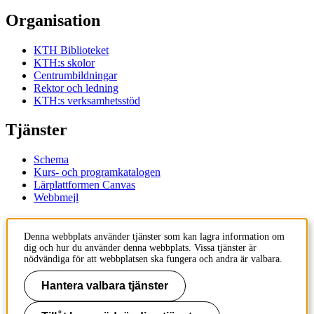
Organisation
KTH Biblioteket
KTH:s skolor
Centrumbildningar
Rektor och ledning
KTH:s verksamhetsstöd
Tjänster
Schema
Kurs- och programkatalogen
Lärplattformen Canvas
Webbmejl
Kontakt
Denna webbplats använder tjänster som kan lagra information om
dig och hur du använder denna webbplats. Vissa tjänster är
KTH
nödvändiga för att webbplatsen ska fungera och andra är valbara.
100 44 Stockholm
+46 8 790 60 00
Hantera valbara tjänster
Kontakta KTH