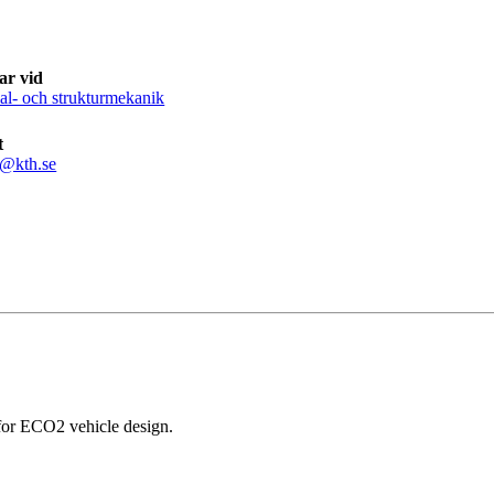
ar vid
al- och strukturmekanik
t
i@kth.se
for ECO2 vehicle design.