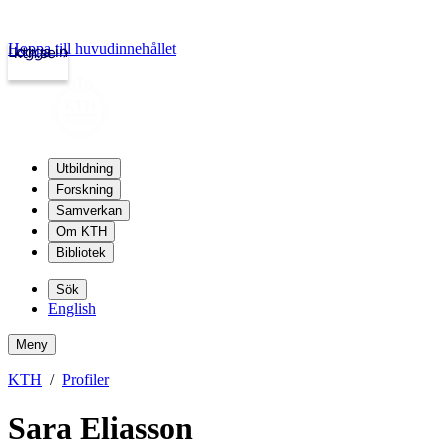
Hoppa till huvudinnehållet
Logga in
kth.se
Utbildning
Forskning
Samverkan
Om KTH
Bibliotek
Sök
English
Meny
KTH
Profiler
Sara Eliasson