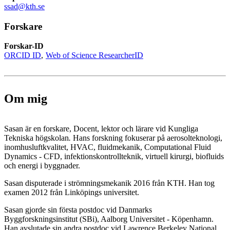
ssad@kth.se
Forskare
Forskar-ID
ORCID ID
Web of Science ResearcherID
Om mig
Sasan är en forskare, Docent, lektor och lärare vid Kungliga
Tekniska högskolan
.
Hans forskning fokuserar på aerosolteknologi,
inomhusluftkvalitet, HVAC, fluidmekanik, Computational Fluid
Dynamics - CFD, infektionskontrollteknik, virtuell kirurgi, biofluids
och energi i byggnader.
Sasan disputerade i strömningsmekanik 2016 från KTH. Han tog
examen 2012 från Linköpings universitet.
Sasan gjorde sin första postdoc vid Danmarks
Byggforskningsinstitut (SBi), Aalborg Universitet - Köpenhamn.
Han avslutade sin andra postdoc vid Lawrence Berkeley National