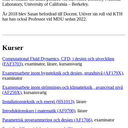
Laboratory, University of California – Berkeley.
År 2018 blev Sasan befordrad till Docent. Utöver sin roll vid KTH
har han också Professor vid MDU sedan 2022.
Kurser
Computational Fluid Dynamics, CFD, i design och utveckling
(FAF3703)
, examinator
, lärare
, kursansvarig
Examensarbete inom byggteknik och design, grundnivå (AF179X)
,
examinator
Examensarbete inom strömnings-och klimatteknik , avancerad nivå
(AF259X)
, kursansvarig
Installationsteknik och energi (HS1013)
, lärare
Introduktionskurs i matematik (AF0700)
, lärare
Parametrisk programmering och design (AF1766)
, examinator