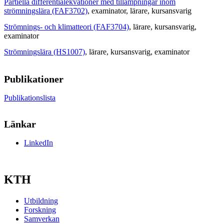
Partiella differentialekvationer med tillämpningar inom
strömningslära (FAF3702)
, examinator
, lärare
, kursansvarig
Strömnings- och klimatteori (FAF3704)
, lärare
, kursansvarig
,
examinator
Strömningslära (HS1007)
, lärare
, kursansvarig
, examinator
Publikationer
Publikationslista
Länkar
LinkedIn
KTH
Utbildning
Forskning
Samverkan