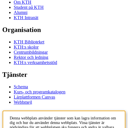
Om KTH
Student på KTH
Alumni
KTH Intranät
Organisation
KTH Biblioteket
KTH:s skolor
Centrumbildningar
Rektor och ledning
KTH:s verksamhetsstöd
Tjänster
Schema
Kurs- och programkatalogen
Lärplattformen Canvas
Webbmejl
Kontakt
Denna webbplats använder tjänster som kan lagra information om
dig och hur du använder denna webbplats. Vissa tjänster är
KTH
nödvändiga för att webbplatsen ska fungera och andra är valbara.