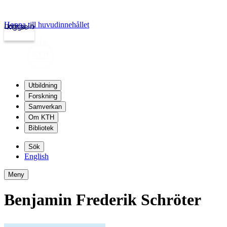
Hoppa till huvudinnehållet
Logga in
kth.se
Utbildning
Forskning
Samverkan
Om KTH
Bibliotek
Sök
English
Meny
Benjamin Frederik Schröter