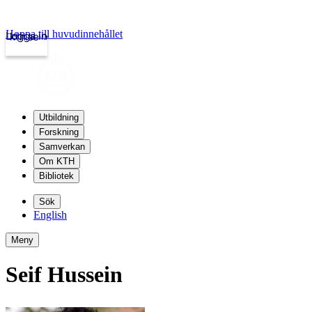
Hoppa till huvudinnehållet
Logga in
kth.se
Utbildning
Forskning
Samverkan
Om KTH
Bibliotek
Sök
English
Meny
Seif Hussein