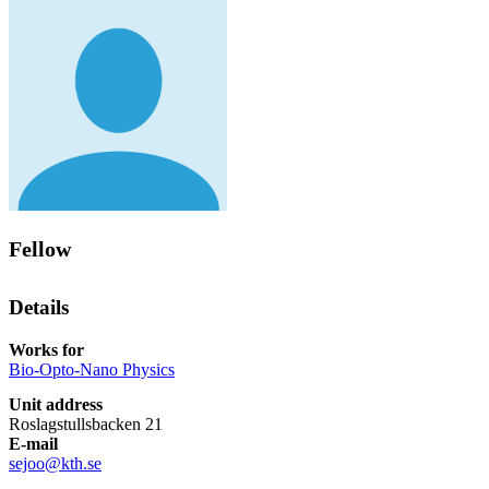
Fellow
Details
Works for
Bio-Opto-Nano Physics
Unit address
Roslagstullsbacken 21
E-mail
sejoo@kth.se