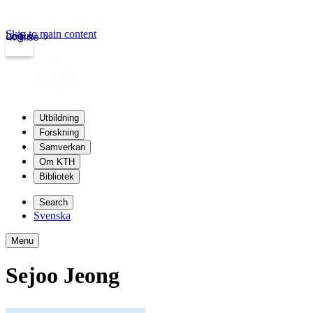
Skip to main content
Login
kth.se
Utbildning
Forskning
Samverkan
Om KTH
Bibliotek
Search
Svenska
Menu
Sejoo Jeong