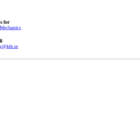
s for
 Mechanics
l
y@kth.se