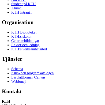
Student på KTH
Alumni
KTH Intranät
Organisation
KTH Biblioteket
KTH:s skolor
Centrumbildningar
Rektor och ledning
KTH:s verksamhetsstöd
Tjänster
Schema
Kurs- och programkatalogen
Lärplattformen Canvas
Webbmejl
Kontakt
KTH