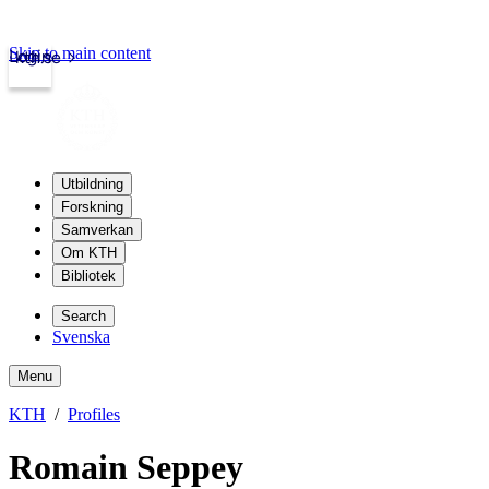
Skip to main content
Login
kth.se
Utbildning
Forskning
Samverkan
Om KTH
Bibliotek
Search
Svenska
Menu
KTH
Profiles
Romain Seppey