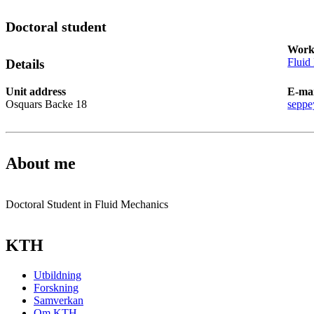
Doctoral student
Work
Fluid
Details
Unit address
E-mai
Osquars Backe 18
seppe
About me
Doctoral Student in Fluid Mechanics
KTH
Utbildning
Forskning
Samverkan
Om KTH