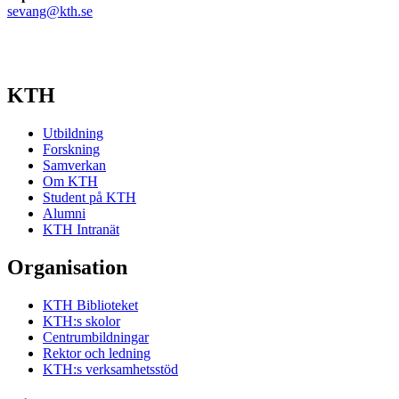
sevang@kth.se
KTH
Utbildning
Forskning
Samverkan
Om KTH
Student på KTH
Alumni
KTH Intranät
Organisation
KTH Biblioteket
KTH:s skolor
Centrumbildningar
Rektor och ledning
KTH:s verksamhetsstöd