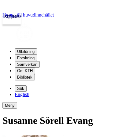
Hoppa till huvudinnehållet
Logga in
kth.se
Utbildning
Forskning
Samverkan
Om KTH
Bibliotek
Sök
English
Meny
Susanne Sörell Evang