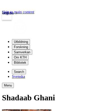
Skip to main content
Login
kth.se
Utbildning
Forskning
Samverkan
Om KTH
Bibliotek
Search
Svenska
Menu
Shadaab Ghani