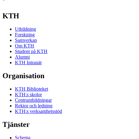
KTH
Utbildning
Forskning
Samverkan
Om KTH
Student på KTH
Alumni
KTH Intranät
Organisation
KTH Biblioteket
KTH:s skolor
Centrumbildningar
Rektor och ledning
KTH:s verksamhetsstöd
Tjänster
Schema