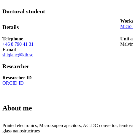
Doctoral student
Works
Micro
Details
Telephone
Unit a
+46 8 790 41 31
Malvi
E-mail
shiqianc@kth.se
Researcher
Researcher ID
ORCID ID
About me
Printed electronics, Micro-supercapacitors, AC-DC convertor, femtose
glass nanostructrues