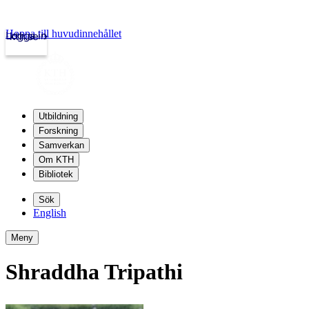
Hoppa till huvudinnehållet
Logga in
kth.se
Utbildning
Forskning
Samverkan
Om KTH
Bibliotek
Sök
English
Meny
Shraddha Tripathi