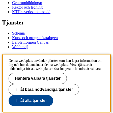
Centrumbildningar
Rektor och ledning
KTH:s verksamhetsstöd
Tjänster
Schema
Kurs- och programkatalogen
Lärplattformen Canvas
Webbmejl
Kontakt
Denna webbplats använder tjänster som kan lagra information om
dig och hur du använder denna webbplats. Vissa tjänster är
KTH
nödvändiga för att webbplatsen ska fungera och andra är valbara.
100 44 Stockholm
+46 8 790 60 00
Hantera valbara tjänster
Kontakta KTH
Tillåt bara nödvändiga tjänster
Jobba på KTH
Press och media
Faktura och betalning KTH
Tillåt alla tjänster
Om KTH:s webbplatser
Tillgänglighetsredogörelse