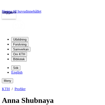
Hoppa till huvudinnehållet
Logga in
kth.se
Utbildning
Forskning
Samverkan
Om KTH
Bibliotek
Sök
English
Meny
KTH
Profiler
Anna Shubnaya