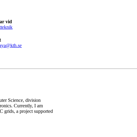
ar vid
tteknik
t
aya@kth.se
ter Science, division
onics. Currently, I am
 grids, a project supported