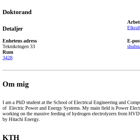
Doktorand
Arbet
Elkraf
Detaljer
Enhetens adress
E-pos
Teknikringen 33
shubn
Rum
3428
Om mig
I am a PhD student at the School of Electrical Engineering and Compu
of Electric Power and Energy Systems. My main field is Power Electr
working on the massive feeding of hydrogen electrolyzers from HVDC
by Hitachi Energy.
KTH