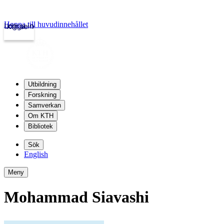
Hoppa till huvudinnehållet
Logga in
kth.se
Utbildning
Forskning
Samverkan
Om KTH
Bibliotek
Sök
English
Meny
Mohammad Siavashi