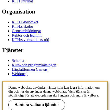
KTH Intranät
Organisation
KTH Biblioteket
KTH:s skolor
Centrumbildningar
Rektor och ledning
KTH:s verksamhetsstöd
Tjänster
Schema
Kurs- och programkatalogen
Lärplattformen Canvas
Webbmejl
Kontakt
Denna webbplats använder tjänster som kan lagra information om
dig och hur du använder denna webbplats. Vissa tjänster är
KTH
nödvändiga för att webbplatsen ska fungera och andra är valbara.
100 44 Stockholm
+46 8 790 60 00
Hantera valbara tjänster