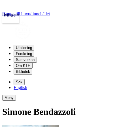
Hoppa till huvudinnehållet
Logga in
kth.se
Utbildning
Forskning
Samverkan
Om KTH
Bibliotek
Sök
English
Meny
Simone Bendazzoli