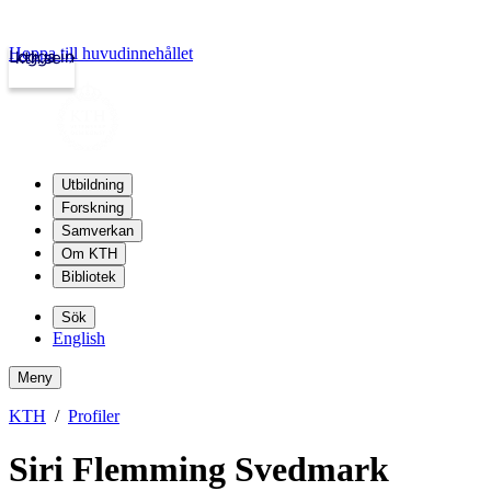
Hoppa till huvudinnehållet
Logga in
kth.se
Utbildning
Forskning
Samverkan
Om KTH
Bibliotek
Sök
English
Meny
KTH
Profiler
Siri Flemming Svedmark