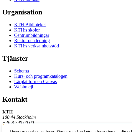
Organisation
KTH Biblioteket
KTH:s skolor
Centrumbildningar
Rektor och ledning
KTH:s verksamhetsstöd
Tjänster
Schema
Kurs- och programkatalogen
Lärplattformen Canvas
Webbmejl
Kontakt
KTH
100 44 Stockholm
+46 8 790 60 00
Denna webbplats använder tjänster som kan lagra information om dig och