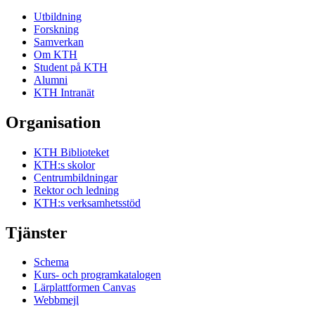
Utbildning
Forskning
Samverkan
Om KTH
Student på KTH
Alumni
KTH Intranät
Organisation
KTH Biblioteket
KTH:s skolor
Centrumbildningar
Rektor och ledning
KTH:s verksamhetsstöd
Tjänster
Schema
Kurs- och programkatalogen
Lärplattformen Canvas
Webbmejl