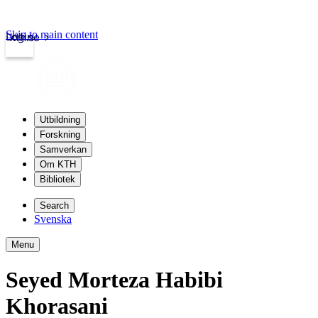
Skip to main content
Login
kth.se
Utbildning
Forskning
Samverkan
Om KTH
Bibliotek
Search
Svenska
Menu
Seyed Morteza Habibi
Khorasani