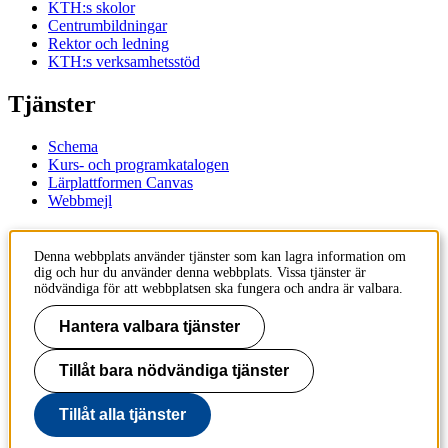
KTH:s skolor
Centrumbildningar
Rektor och ledning
KTH:s verksamhetsstöd
Tjänster
Schema
Kurs- och programkatalogen
Lärplattformen Canvas
Webbmejl
Kontakt
Denna webbplats använder tjänster som kan lagra information om
dig och hur du använder denna webbplats. Vissa tjänster är
KTH
nödvändiga för att webbplatsen ska fungera och andra är valbara.
100 44 Stockholm
+46 8 790 60 00
Hantera valbara tjänster
Kontakta KTH
Tillåt bara nödvändiga tjänster
Jobba på KTH
Press och media
Faktura och betalning KTH
Tillåt alla tjänster
Om KTH:s webbplatser
Tillgänglighetsredogörelse