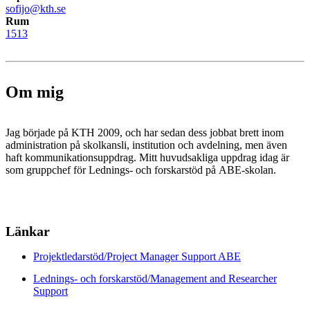
sofijo@kth.se
Rum
1513
Om mig
Jag började på KTH 2009, och har sedan dess jobbat brett inom
administration på skolkansli, institution och avdelning, men även
haft kommunikationsuppdrag. Mitt huvudsakliga uppdrag idag är
som gruppchef för Lednings- och forskarstöd på ABE-skolan.
Länkar
Projektledarstöd/Project Manager Support ABE
Lednings- och forskarstöd/Management and Researcher
Support