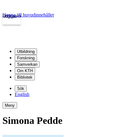
Hoppa till huvudinnehållet
Logga in
kth.se
Utbildning
Forskning
Samverkan
Om KTH
Bibliotek
Sök
English
Meny
Simona Pedde