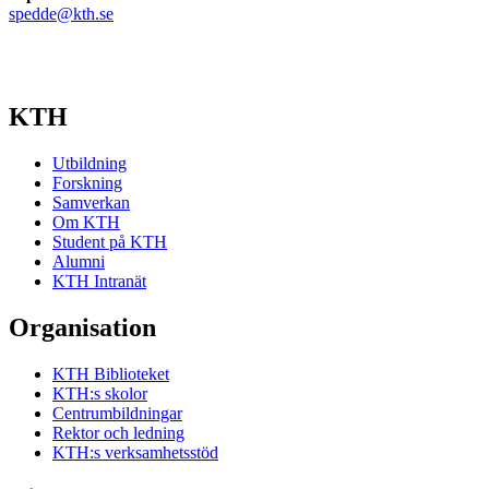
spedde@kth.se
KTH
Utbildning
Forskning
Samverkan
Om KTH
Student på KTH
Alumni
KTH Intranät
Organisation
KTH Biblioteket
KTH:s skolor
Centrumbildningar
Rektor och ledning
KTH:s verksamhetsstöd