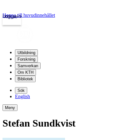
Hoppa till huvudinnehållet
Logga in
kth.se
Utbildning
Forskning
Samverkan
Om KTH
Bibliotek
Sök
English
Meny
Stefan Sundkvist