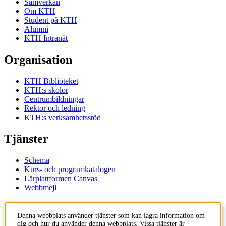
Samverkan
Om KTH
Student på KTH
Alumni
KTH Intranät
Organisation
KTH Biblioteket
KTH:s skolor
Centrumbildningar
Rektor och ledning
KTH:s verksamhetsstöd
Tjänster
Schema
Kurs- och programkatalogen
Lärplattformen Canvas
Webbmejl
Kontakt
Denna webbplats använder tjänster som kan lagra information om
dig och hur du använder denna webbplats. Vissa tjänster är