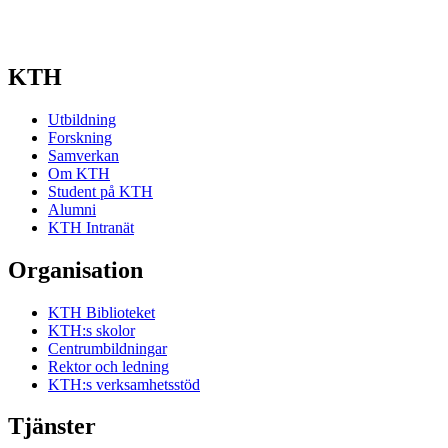
KTH
Utbildning
Forskning
Samverkan
Om KTH
Student på KTH
Alumni
KTH Intranät
Organisation
KTH Biblioteket
KTH:s skolor
Centrumbildningar
Rektor och ledning
KTH:s verksamhetsstöd
Tjänster