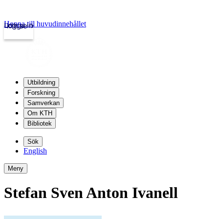
Hoppa till huvudinnehållet
Logga in
kth.se
Utbildning
Forskning
Samverkan
Om KTH
Bibliotek
Sök
English
Meny
Stefan Sven Anton Ivanell