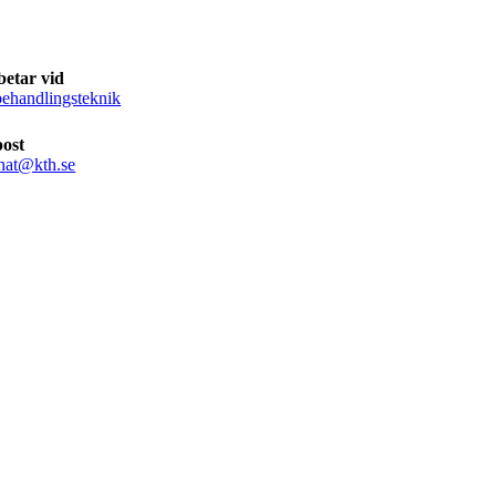
betar vid
ehandlingsteknik
post
anat@kth.se