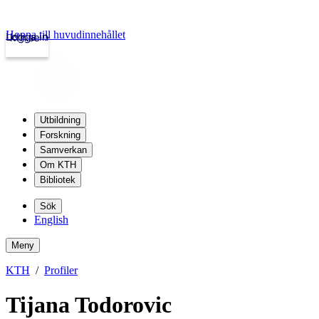
Hoppa till huvudinnehållet
Logga in
kth.se
Utbildning
Forskning
Samverkan
Om KTH
Bibliotek
Sök
English
Meny
KTH
Profiler
Tijana Todorovic