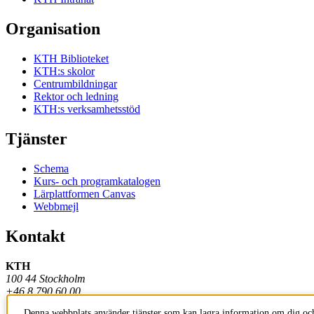
Organisation
KTH Biblioteket
KTH:s skolor
Centrumbildningar
Rektor och ledning
KTH:s verksamhetsstöd
Tjänster
Schema
Kurs- och programkatalogen
Lärplattformen Canvas
Webbmejl
Kontakt
KTH
100 44 Stockholm
+46 8 790 60 00
Denna webbplats använder tjänster som kan lagra information om dig och