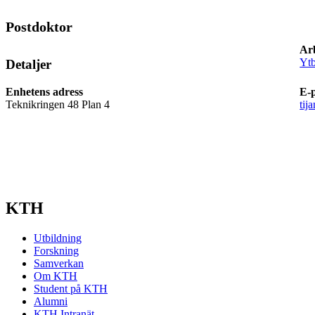
Postdoktor
Ar
Ytb
Detaljer
Enhetens adress
E-
Teknikringen 48 Plan 4
tij
KTH
Utbildning
Forskning
Samverkan
Om KTH
Student på KTH
Alumni
KTH Intranät