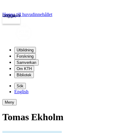
Hoppa till huvudinnehållet
Logga in
kth.se
Utbildning
Forskning
Samverkan
Om KTH
Bibliotek
Sök
English
Meny
Tomas Ekholm