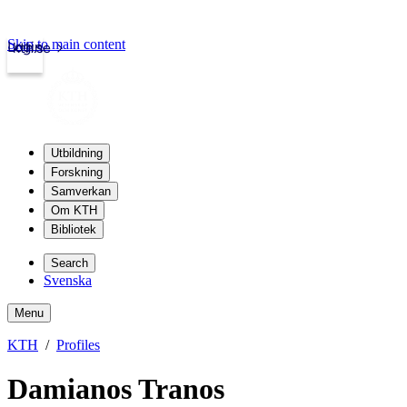
Skip to main content
Login
kth.se
Utbildning
Forskning
Samverkan
Om KTH
Bibliotek
Search
Svenska
Menu
KTH
Profiles
Damianos Tranos