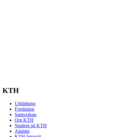
KTH
Utbildning
Forskning
Samverkan
Om KTH
Student på KTH
Alumni
KTH Intranät