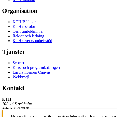
Organisation
KTH Biblioteket
KTH:s skolor
Centrumbildningar
Rektor och ledning
KTH:s verksamhetsstöd
Tjänster
Schema
Kurs- och programkatalogen
Lärplattformen Canvas
Webbmejl
Kontakt
KTH
100 44 Stockholm
+46 8 790 60 00
This website uses services that may store information about you and how 