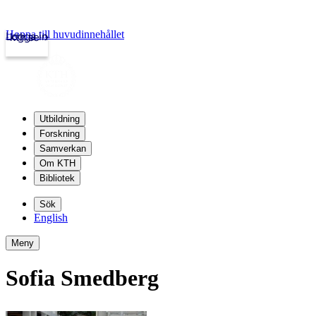
Hoppa till huvudinnehållet
Logga in
kth.se
Utbildning
Forskning
Samverkan
Om KTH
Bibliotek
Sök
English
Meny
Sofia Smedberg