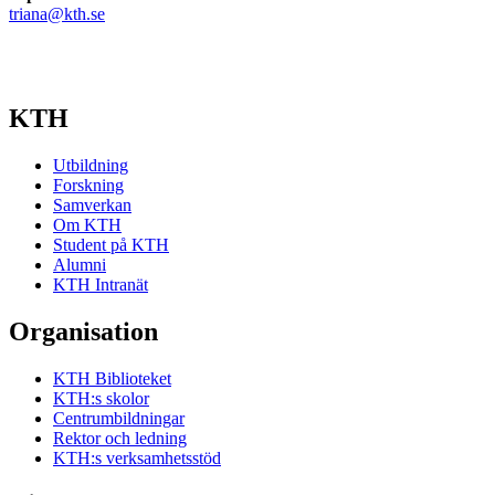
triana@kth.se
KTH
Utbildning
Forskning
Samverkan
Om KTH
Student på KTH
Alumni
KTH Intranät
Organisation
KTH Biblioteket
KTH:s skolor
Centrumbildningar
Rektor och ledning
KTH:s verksamhetsstöd