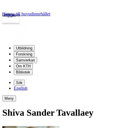
Hoppa till huvudinnehållet
Logga in
kth.se
Utbildning
Forskning
Samverkan
Om KTH
Bibliotek
Sök
English
Meny
Shiva Sander Tavallaey