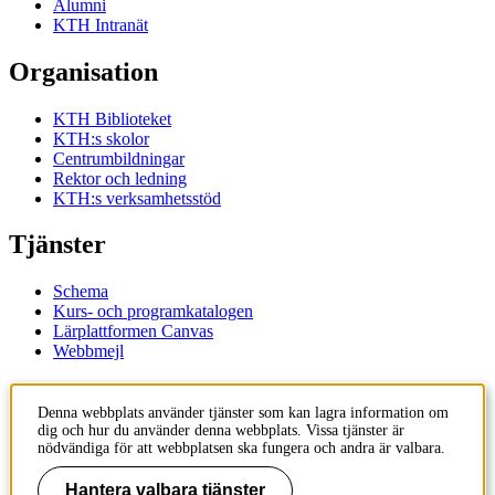
Alumni
KTH Intranät
Organisation
KTH Biblioteket
KTH:s skolor
Centrumbildningar
Rektor och ledning
KTH:s verksamhetsstöd
Tjänster
Schema
Kurs- och programkatalogen
Lärplattformen Canvas
Webbmejl
Kontakt
Denna webbplats använder tjänster som kan lagra information om
dig och hur du använder denna webbplats. Vissa tjänster är
KTH
nödvändiga för att webbplatsen ska fungera och andra är valbara.
100 44 Stockholm
+46 8 790 60 00
Hantera valbara tjänster